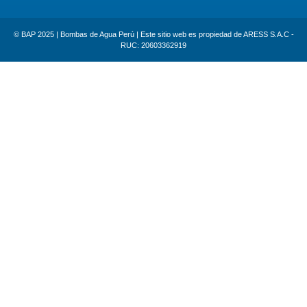
© BAP 2025 | Bombas de Agua Perú | Este sitio web es propiedad de ARESS S.A.C -
RUC: 20603362919