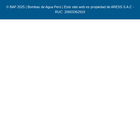
© BAP 2025 | Bombas de Agua Perú | Este sitio web es propiedad de ARESS S.A.C -
RUC: 20603362919